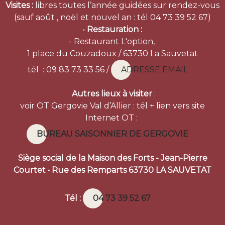
Visites :
libres toutes l’année guidées sur rendez-vous
(sauf août , noël et nouvel an : tél 04 73 39 52 67)
•
Restauration :
- Restaurant L'option,
1 place du Couzadoux / 63730 La Sauvetat
tél : 09 83 73 33 56 /
ADRESSE EMAIL
Autres lieux à visiter
:
voir OT Gergovie Val d’Allier : tél + lien vers site
Internet OT :
BUREAU SAISONNIER DE GERGOVIE
Siège social de la Maison des Forts - Jean-Pierre
Courtet • Rue des Remparts 63730 LA SAUVETAT
Tél :
04 73 39 52 67